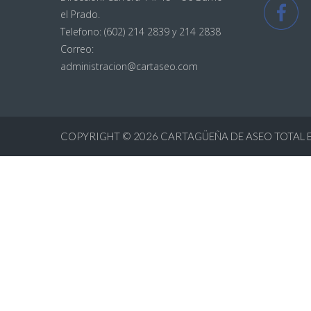
el Prado.
Telefono: (602) 214 2839 y 214 2838
Correo:
administracion@cartaseo.com
COPYRIGHT © 2026
CARTAGÜEÑA DE ASEO TOTAL E.