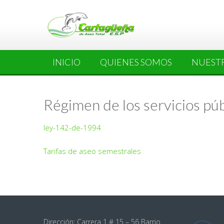
INICIO
QUIENES SOMOS
NUESTR
Régimen de los servicios púb
ley-142-de-1994
Tarifas de aseo semestrales
Dirección: Carrera 1 # 15 – 56 Barrio